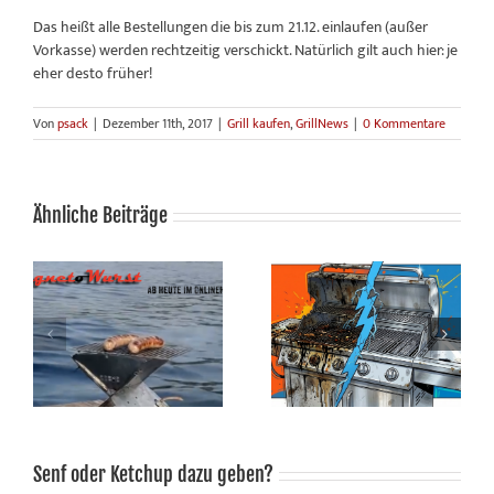
Das heißt alle Bestellungen die bis zum 21.12. einlaufen (außer
Vorkasse) werden rechtzeitig verschickt. Natürlich gilt auch hier: je
eher desto früher!
Von
psack
|
Dezember 11th, 2017
|
Grill kaufen
,
GrillNews
|
0 Kommentare
Ähnliche Beiträge
ZWEEnHALB – Grillen. Und
Wenn der Winter geht und
danach kümmern wir uns
der Grill bleibt
um den Rest.
Senf oder Ketchup dazu geben?