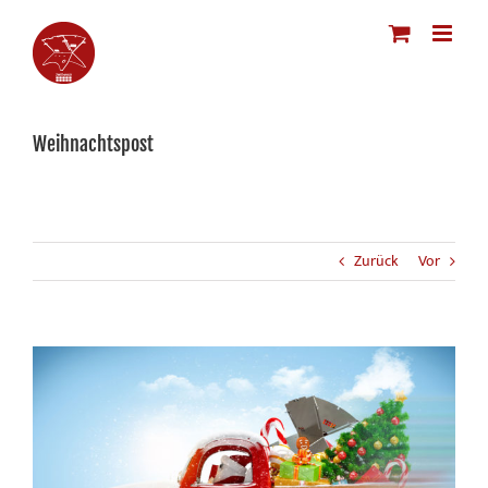
Zum
Inhalt
springen
Weihnachtspost
Zurück
Vor
Zeige
grösseres
Bild