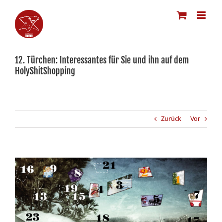
Zum
Inhalt
springen
12. Türchen: Interessantes für Sie und ihn auf dem
HolyShitShopping
Zurück
Vor
Zeige
grösseres
Bild