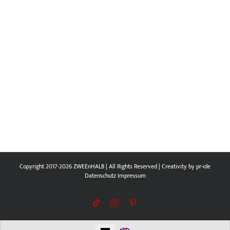
Copyright 2017-2026 ZWEEnHALB | All Rights Reserved | Creativity by
pr-ide
Datenschutz
Impressum
Tiktok
Instagram
Pinterest