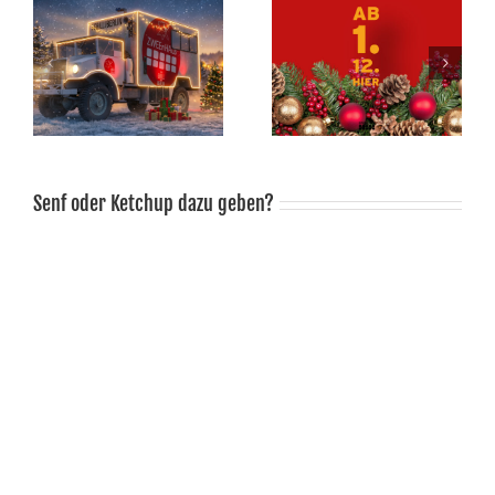
m
Adventskalender
Last Minute Geschenk
Senf oder Ketchup dazu geben?