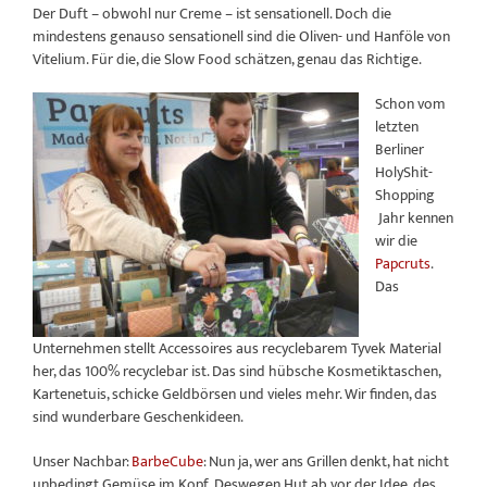
Der Duft – obwohl nur Creme – ist sensationell. Doch die
mindestens genauso sensationell sind die Oliven- und Hanföle von
Vitelium. Für die, die Slow Food schätzen, genau das Richtige.
Schon vom
letzten
Berliner
HolyShit-
Shopping
Jahr kennen
wir die
Papcruts
.
Das
Unternehmen stellt Accessoires aus recyclebarem Tyvek Material
her, das 100% recyclebar ist. Das sind hübsche Kosmetiktaschen,
Kartenetuis, schicke Geldbörsen und vieles mehr. Wir finden, das
sind wunderbare Geschenkideen.
Unser Nachbar:
BarbeCube
: Nun ja, wer ans Grillen denkt, hat nicht
unbedingt Gemüse im Kopf. Deswegen Hut ab vor der Idee, des