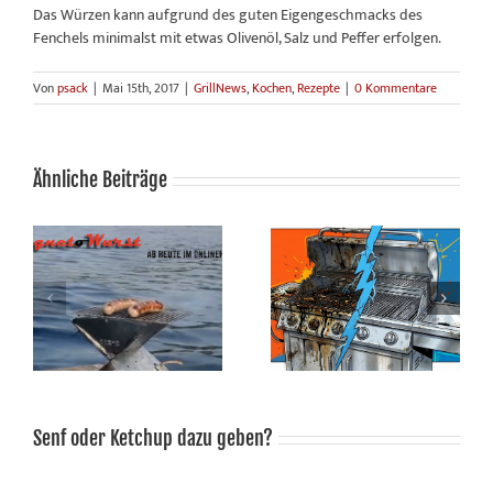
Das Würzen kann aufgrund des guten Eigengeschmacks des
Fenchels minimalst mit etwas Olivenöl, Salz und Peffer erfolgen.
Von
psack
|
Mai 15th, 2017
|
GrillNews
,
Kochen
,
Rezepte
|
0 Kommentare
Ähnliche Beiträge
ZWEEnHALB – Grillen. Und
Wenn der Winter geht und
danach kümmern wir uns
der Grill bleibt
um den Rest.
Senf oder Ketchup dazu geben?