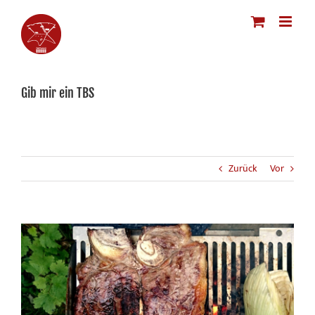
Zum
Inhalt
springen
Gib mir ein TBS
Zurück
Vor
Zeige
grösseres
Bild