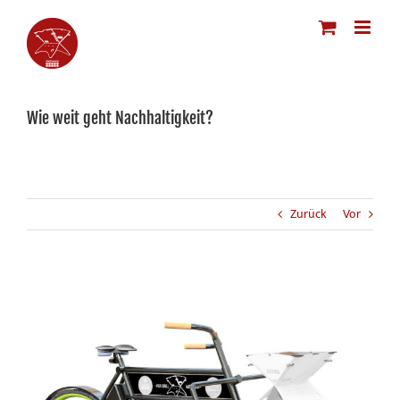
Zum
Inhalt
springen
Wie weit geht Nachhaltigkeit?
Zurück
Vor
Zeige
grösseres
Bild