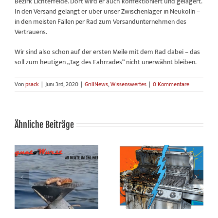
Bezirk Lichterfelde. Dort wird er auch konfektioniert und gelagert.
In den Versand gelangt er über unser Zwischenlager in Neukölln –
in den meisten Fällen per Rad zum Versandunternehmen des
Vertrauens.
Wir sind also schon auf der ersten Meile mit dem Rad dabei – das
soll zum heutigen „Tag des Fahrrades“ nicht unerwähnt bleiben.
Von
psack
|
Juni 3rd, 2020
|
GrillNews
,
Wissenswertes
|
0 Kommentare
Ähnliche Beiträge
ZWEEnHALB – Grillen. Und
Wenn der Winter geht und
danach kümmern wir uns
der Grill bleibt
um den Rest.