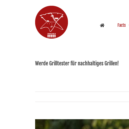
Zum
Inhalt
springen
Facts
Werde Grilltester für nachhaltiges Grillen!
Zeige
grösseres