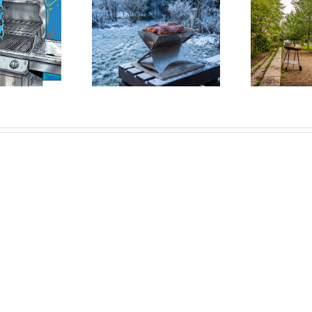
 der Winter geht und
Rauchzeichen aus dem
geg
der Grill bleibt
Mauerpark: