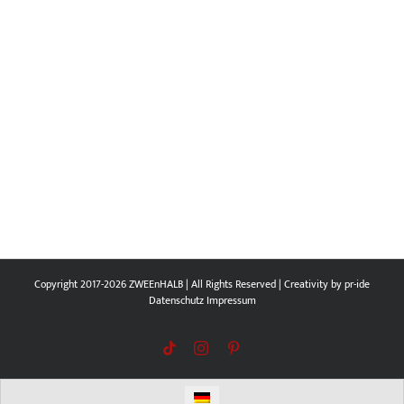
Copyright 2017-2026 ZWEEnHALB | All Rights Reserved | Creativity by
pr-ide
Datenschutz
Impressum
Tiktok
Instagram
Pinterest