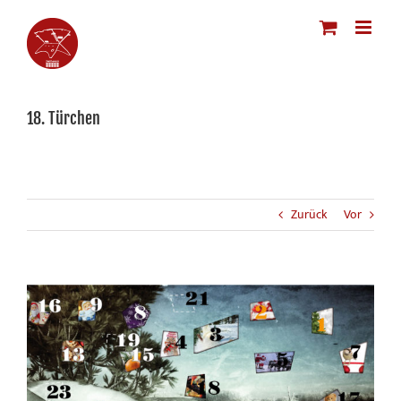
Zum
Inhalt
springen
18. Türchen
Zurück
Vor
Zeige
grösseres
Bild