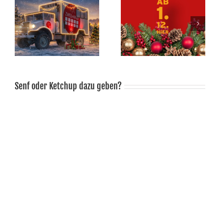
m
Adventskalender
Last Minute Geschenk
Senf oder Ketchup dazu geben?